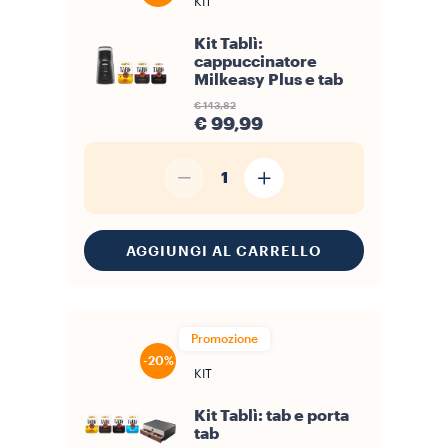
KIT
Kit Tablì:
cappuccinatore
Milkeasy Plus e tab
€ 143,82
€ 99,99
1
AGGIUNGI AL CARRELLO
Promozione
-20%
KIT
Kit Tablì: tab e porta
tab