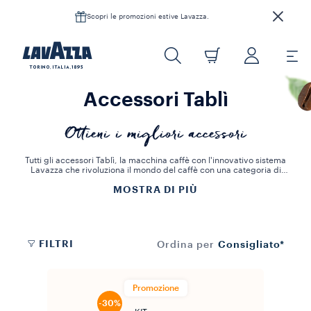
Scopri le promozioni estive Lavazza.
Accessori Tablì
Ottieni i migliori accessori
Tutti gli accessori Tablì, la macchina caffè con l'innovativo sistema
Lavazza che rivoluziona il mondo del caffè con una categoria di
prodotto completamente nuova. La rivoluzione ruota intorno alla
MOSTRA DI PIÙ
tab di caffè pressato: 100% puro caffè, sviluppata grazie a una
tecnologia brevettata che consente di trasformare il caffè macinato
in una cialda solida, pronta all’uso. Scopri la mug, le tazzine
espresso e il porta tab Tablì.
FILTRI
Consigliato*
Ordina per
Promozione
-30%