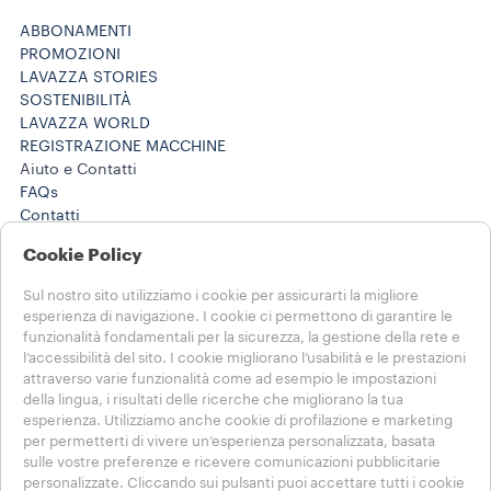
ABBONAMENTI
PROMOZIONI
LAVAZZA STORIES
SOSTENIBILITÀ
LAVAZZA WORLD
REGISTRAZIONE MACCHINE
Aiuto e Contatti
FAQs
Contatti
800 124 535
Cookie Policy
800 124 535
Lavora con noi
Sul nostro sito utilizziamo i cookie per assicurarti la migliore
Note Legali e Privacy
esperienza di navigazione. I cookie ci permettono di garantire le
Termini di utilizzo
funzionalità fondamentali per la sicurezza, la gestione della rete e
Condizioni di vendita e-commerce
l’accessibilità del sito. I cookie migliorano l’usabilità e le prestazioni
Termini e condizioni Lavazza da te
attraverso varie funzionalità come ad esempio le impostazioni
della lingua, i risultati delle ricerche che migliorano la tua
Disdici l'ordine o l'abbonamento qui
esperienza. Utilizziamo anche cookie di profilazione e marketing
per permetterti di vivere un’esperienza personalizzata, basata
SCEGLI IL TUO PAESE
sulle vostre preferenze e ricevere comunicazioni pubblicitarie
ITALIA
personalizzate. Cliccando sui pulsanti puoi accettare tutti i cookie