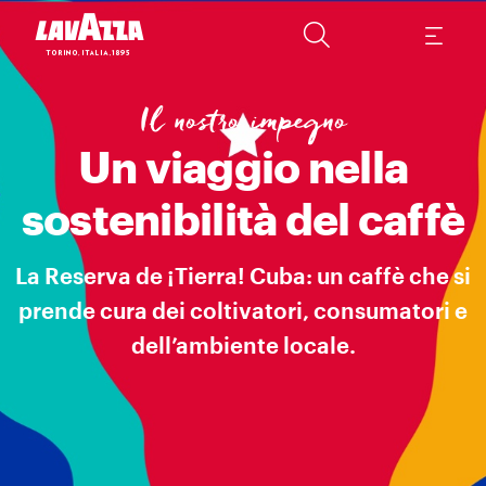
UNA NUOVA E UNICA ESPERIENZA DEL CAFFÉ Più di un semplice caffè: L
Il nostro impegno
Un viaggio nella
sostenibilità del caffè
La Reserva de ¡Tierra! Cuba: un caffè che si
prende cura dei coltivatori, consumatori e
dell’ambiente locale.