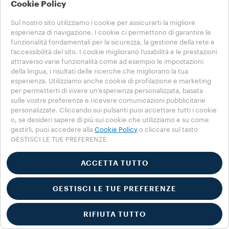
Cookie Policy
08/03/2026
Sul nostro sito utilizziamo i cookie per assicurarti la migliore
Arrivo
esperienza di navigazione. I cookie ci permettono di garantire le
funzionalità fondamentali per la sicurezza, la gestione della rete e
27/03/2026
l’accessibilità del sito. I cookie migliorano l’usabilità e le prestazioni
attraverso varie funzionalità come ad esempio le impostazioni
Durata
della lingua, i risultati delle ricerche che migliorano la tua
esperienza. Utilizziamo anche cookie di profilazione e marketing
20
days
per permetterti di vivere un’esperienza personalizzata, basata
sulle vostre preferenze e ricevere comunicazioni pubblicitarie
personalizzate. Cliccando sui pulsanti puoi accettare tutti i cookie
o, se desideri sapere di più sui cookie che utilizziamo e su come
gestirli, puoi accedere alla
Cookie Policy
o cliccare sul tasto
GESTISCI LE TUE PREFERENZE
ACCETTA TUTTO
La Reserva de ¡Tierra!
GESTISCI LE TUE PREFERENZE
SCOPRI
Una storia di sostenibilità dietro ogni tazza
RIFIUTA TUTTO