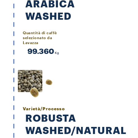
ARABICA
WASHED
Quantità di caffè
selezionato da
Lavazza
99.360
Kg
Varietà/Processo
ROBUSTA
WASHED/NATURAL