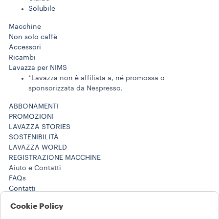
Solubile
Macchine
Non solo caffè
Accessori
Ricambi
Lavazza per NIMS
*Lavazza non è affiliata a, né promossa o
sponsorizzata da Nespresso.
ABBONAMENTI
PROMOZIONI
LAVAZZA STORIES
SOSTENIBILITÀ
LAVAZZA WORLD
REGISTRAZIONE MACCHINE
Aiuto e Contatti
FAQs
Contatti
800 124 535
Cookie Policy
800 124 535