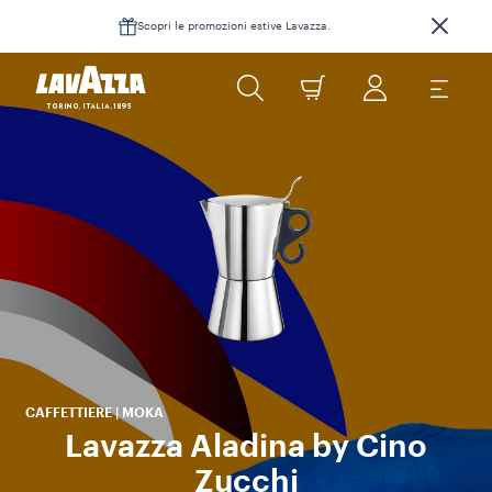
Scopri le promozioni estive Lavazza.
Zu
c
c
CAFFETTIERE | MOKA
Lavazza Aladina by Cino
Zucchi