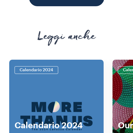
Leggi anche
Calendario 2024
Cale
Calendario 2024
Our