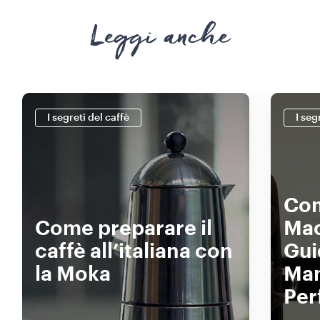
Leggi anche
I segreti del caffè
I seg
Com
Come preparare il
Mac
caffè all’italiana con
Gui
la Moka
Man
Per