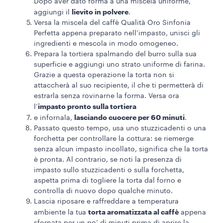
Dopo aver dato forma a una miscela uniforme,
lievito in polvere
aggiungi il
.
Versa la miscela del caffè Qualità Oro Sinfonia
Perfetta appena preparato nell’impasto, unisci gli
ingredienti e mescola in modo omogeneo.
Prepara la tortiera spalmando del burro sulla sua
superficie e aggiungi uno strato uniforme di farina.
Grazie a questa operazione la torta non si
attaccherà al suo recipiente, il che ti permetterà di
estrarla senza rovinarne la forma. Versa ora
impasto pronto sulla tortiera
l’
lasciando cuocere per 60 minuti
e infornala,
.
Passato questo tempo, usa uno stuzzicadenti o una
forchetta per controllare la cottura: se riemerge
senza alcun impasto incollato, significa che la torta
è pronta. Al contrario, se noti la presenza di
impasto sullo stuzzicadenti o sulla forchetta,
aspetta prima di togliere la torta dal forno e
controlla di nuovo dopo qualche minuto.
Lascia riposare e raffreddare a temperatura
torta aromatizzata al caffè
ambiente la tua
appena