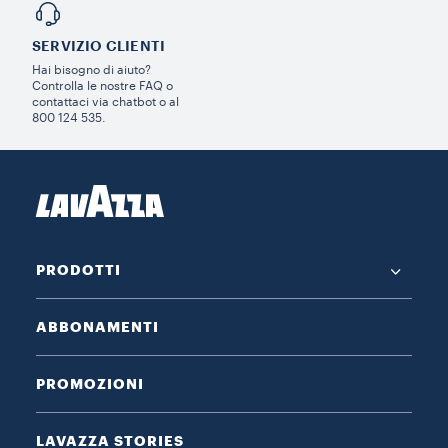
SERVIZIO CLIENTI​
Hai bisogno di aiuto?​
Controlla le nostre FAQ o
contattaci via chatbot o al
800 124 535.
PRODOTTI
ABBONAMENTI
PROMOZIONI
LAVAZZA STORIES