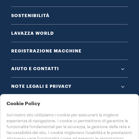
SOSTENIBILITÀ
LAVAZZA WORLD
REGISTRAZIONE MACCHINE
AIUTO E CONTATTI
NOTE LEGALI E PRIVACY
Cookie Policy
Sul nostro sito utilizziamo i cookie per assicurarti la migliore
esperienza di navigazione. I cookie ci permettono di garantire le
funzionalità fondamentali per la sicurezza, la gestione della rete e
SCEGLI IL TUO PAESE
l’accessibilità del sito. I cookie migliorano l’usabilità e le prestazioni
attraverso varie funzionalità come ad esempio le impostazioni