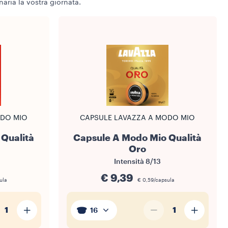
aria la vostra giornata.
ODO MIO
CAPSULE LAVAZZA A MODO MIO
Qualità
Capsule A Modo Mio Qualità
Oro
Intensità
8/13
€ 9,39
ula
€ 0,59/capsula
1
1
16