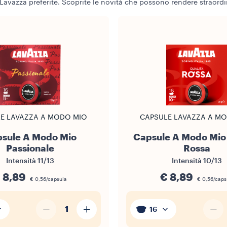
Lavazza preferite. Scoprite le novità che possono rendere straordin
E LAVAZZA A MODO MIO
CAPSULE LAVAZZA A M
sule A Modo Mio
Capsule A Modo Mio 
Passionale
Rossa
Intensità
11/13
Intensità
10/13
 8,89
€ 8,89
€ 0,56/capsula
€ 0,56/caps
1
16