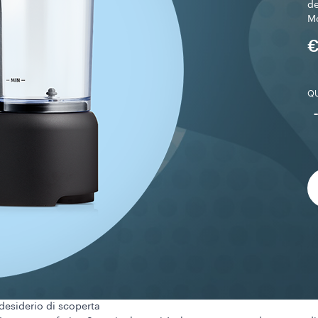
de
Mo
€
QU
desiderio di scoperta