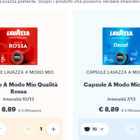
Lavazza preferite. Scopri i prodotti che possono rendere straordina
E LAVAZZA A MODO MIO
CAPSULE LAVAZZA A M
e A Modo Mio Qualità
Capsule A Modo Mi
Rossa
Intensità
10/13
Intensità
7/13
 8,89
€ 8,89
€ 0,56/capsula
€ 0,56/caps
1
16