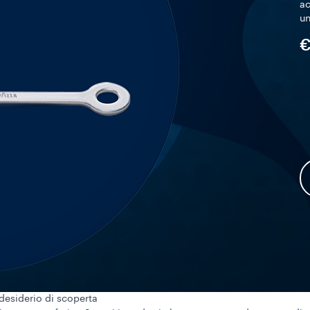
ac
un
€
 desiderio di scoperta