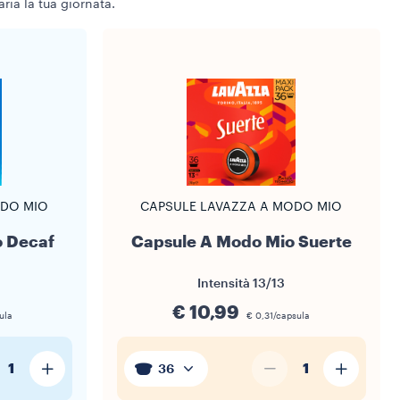
ria la tua giornata.
ODO MIO
CAPSULE LAVAZZA A MODO MIO
o Decaf
Capsule A Modo Mio Suerte
Intensità
13/13
€ 10,99
ula
€ 0,31/capsula
1
1
36