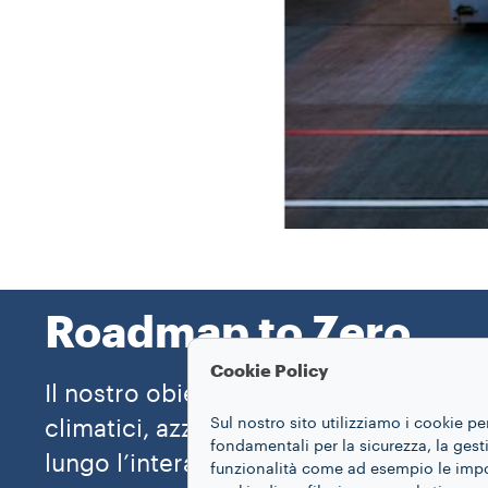
Roadmap to Zero
Cookie Policy
Il nostro obiettivo è contribuire alla l
Sul nostro sito utilizziamo i cookie pe
climatici, azzerando le emissioni di c
fondamentali per la sicurezza, la gestio
lungo l’intera catena di valore del Gr
funzionalità come ad esempio le impost