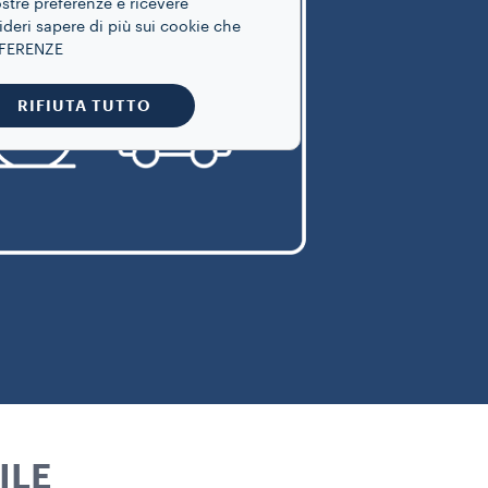
ostre preferenze e ricevere
ideri sapere di più sui cookie che
REFERENZE
RIFIUTA TUTTO
ILE