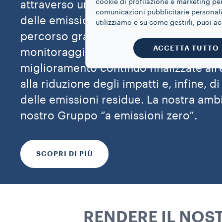
cookie di profilazione e marketing per
attraverso una strategia di riduzione
comunicazioni pubblicitarie personaliz
delle emissioni: la “Roadmap to Zero”. 
utilizziamo e su come gestirli, puoi a
percorso graduale che prevede innanzi
ACCETTA TUTTO
monitoraggio e quantificazione delle e
miglioramento continuo finalizzate all
alla riduzione degli impatti e, infine,
delle emissioni residue. La nostra ambi
nostro Gruppo “a emissioni zero”.
SCOPRI DI PIÙ
RENDERE IL NOST