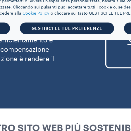
 permetterti di vivere un’esperienza personalizzata, basata sulle v
 e compensazione
zate. Cliccando sui pulsanti puoi accettare tutti i cookie o, se des
Si tratta di un
ccedere alla
Cookie Policy
o cliccare sul tasto GESTISCI LE TUE P
tutto azioni di
GESTISCI LE TUE PREFERENZE
missioni, quindi di
’efficientamento e
 di compensazione
zione è rendere il
RO SITO WEB PIÙ SOSTENIB