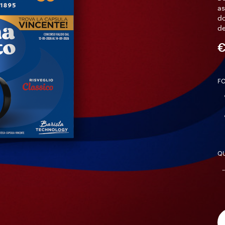
as
do
de
€
F
QU