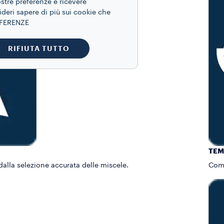
ostre preferenze e ricevere
ideri sapere di più sui cookie che
REFERENZE
RIFIUTA TUTTO
TEM
dalla selezione accurata delle miscele.
Comp