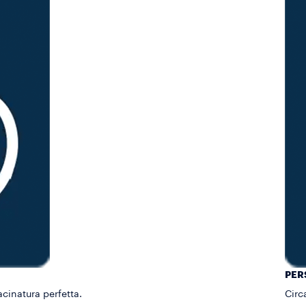
PER
cinatura perfetta.
Circ