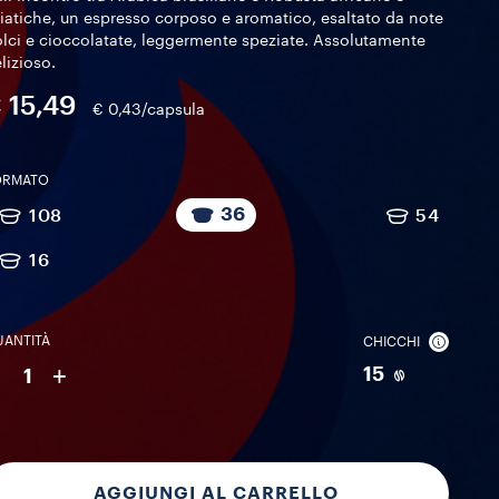
iatiche, un espresso corposo e aromatico, esaltato da note
lci e cioccolatate, leggermente speziate. Assolutamente
lizioso.
 15,49
€ 0,43/capsula
ORMATO
36
108
54
16
ANTITÀ
CHICCHI
-
+
15
1
AGGIUNGI AL CARRELLO