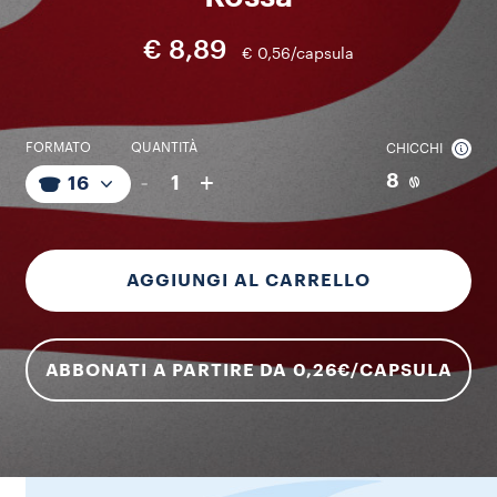
€ 8,89
€ 0,56/capsula
FORMATO
QUANTITÀ
CHICCHI
-
+
8
1
16
AGGIUNGI AL CARRELLO
ABBONATI A PARTIRE DA 0,26€/CAPSULA