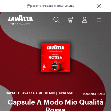
Scopri le promozioni estive Lavazza.
Da
c
CAPSULE LAVAZZA A MODO MIO | ESPRESSO
Intensità
10/13
Capsule A Modo Mio Qualità
Rossa