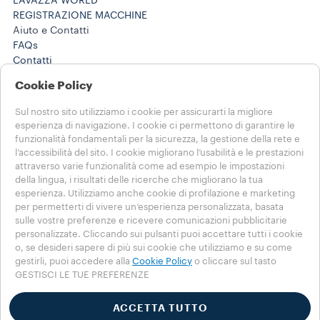
LAVAZZA WORLD
REGISTRAZIONE MACCHINE
Aiuto e Contatti
FAQs
Contatti
800 124 535
Cookie Policy
800 124 535
Lavora con noi
Sul nostro sito utilizziamo i cookie per assicurarti la migliore
Note Legali e Privacy
esperienza di navigazione. I cookie ci permettono di garantire le
Termini di utilizzo
funzionalità fondamentali per la sicurezza, la gestione della rete e
Condizioni di vendita e-commerce
l’accessibilità del sito. I cookie migliorano l’usabilità e le prestazioni
Termini e condizioni Lavazza da te
attraverso varie funzionalità come ad esempio le impostazioni
della lingua, i risultati delle ricerche che migliorano la tua
Disdici l'ordine o l'abbonamento qui
esperienza. Utilizziamo anche cookie di profilazione e marketing
per permetterti di vivere un’esperienza personalizzata, basata
SCEGLI IL TUO PAESE
sulle vostre preferenze e ricevere comunicazioni pubblicitarie
ITALIA
personalizzate. Cliccando sui pulsanti puoi accettare tutti i cookie
ITALIA
o, se desideri sapere di più sui cookie che utilizziamo e su come
ALTRE NAZIONI
gestirli, puoi accedere alla
Cookie Policy
o cliccare sul tasto
GESTISCI LE TUE PREFERENZE
Privacy Policy
Cookie Policy
ACCETTA TUTTO