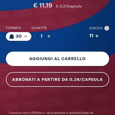
€ 11,19
€ 0,37/capsula
FORMATO
QUANTITÀ
CHICCHI
-
+
11
1
30
AGGIUNGI AL CARRELLO
ABBONATI A PARTIRE DA 0,28/CAPSULA
*Lavazza non è affiliata a, né promossa o sponsorizzata da