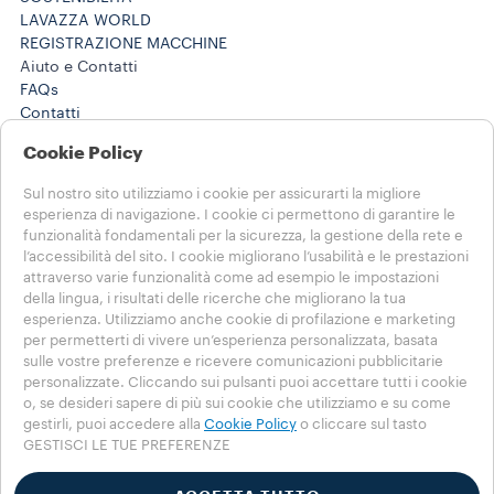
LAVAZZA WORLD
REGISTRAZIONE MACCHINE
Aiuto e Contatti
FAQs
Contatti
800 124 535
Cookie Policy
800 124 535
Lavora con noi
Sul nostro sito utilizziamo i cookie per assicurarti la migliore
Note Legali e Privacy
esperienza di navigazione. I cookie ci permettono di garantire le
Termini di utilizzo
funzionalità fondamentali per la sicurezza, la gestione della rete e
Condizioni di vendita e-commerce
l’accessibilità del sito. I cookie migliorano l’usabilità e le prestazioni
Termini e condizioni Lavazza da te
attraverso varie funzionalità come ad esempio le impostazioni
della lingua, i risultati delle ricerche che migliorano la tua
Disdici l'ordine o l'abbonamento qui
esperienza. Utilizziamo anche cookie di profilazione e marketing
per permetterti di vivere un’esperienza personalizzata, basata
SCEGLI IL TUO PAESE
sulle vostre preferenze e ricevere comunicazioni pubblicitarie
ITALIA
personalizzate. Cliccando sui pulsanti puoi accettare tutti i cookie
ITALIA
o, se desideri sapere di più sui cookie che utilizziamo e su come
ALTRE NAZIONI
gestirli, puoi accedere alla
Cookie Policy
o cliccare sul tasto
GESTISCI LE TUE PREFERENZE
Privacy Policy
Cookie Policy