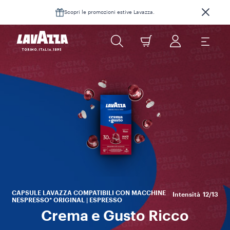
Scopri le promozioni estive Lavazza.
Il
in
A
G
CAPSULE LAVAZZA COMPATIBILI CON MACCHINE
Intensità
12/13
NESPRESSO* ORIGINAL | ESPRESSO
Crema e Gusto Ricco