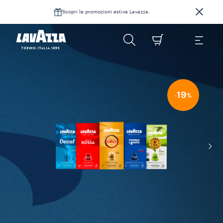
Scopri le promozioni estive Lavazza.
19
-
%