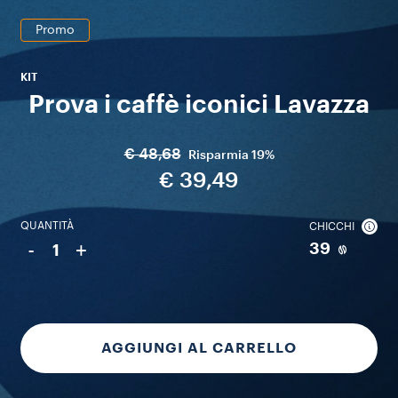
Promo
KIT
Prova i caffè iconici Lavazza
€ 48,68
Risparmia
19%
€ 39,49
QUANTITÀ
CHICCHI
-
+
39
1
AGGIUNGI AL CARRELLO