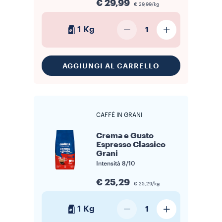
€ 29,99
€ 29,99/kg
1 Kg
1
AGGIUNGI AL CARRELLO
CAFFÈ IN GRANI
Crema e Gusto
Espresso Classico
Grani
Intensità
8/10
€ 25,29
€ 25,29/kg
1 Kg
1