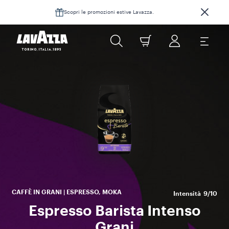
Scopri le promozioni estive Lavazza.
l’e
ne
s
ca
CAFFÈ IN GRANI | ESPRESSO, MOKA
Intensità
9/10
Espresso Barista Intenso
Grani